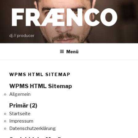
Zum
Inhalt
springen
dj // producer
Menü
WPMS HTML SITEMAP
WPMS HTML Sitemap
Allgemein
Primär (2)
Startseite
Impressum
Datenschutzerklärung