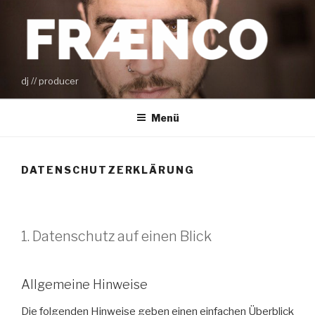
Zum
Inhalt
springen
dj // producer
Menü
DATENSCHUTZERKLÄRUNG
1. Datenschutz auf einen Blick
Allgemeine Hinweise
Die folgenden Hinweise geben einen einfachen Überblick